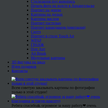
Стилизация под живопись
Печать фото на холсте в Архангельске
Портрет на дереве
Картины на досках
Картины маслом
Портрет пастелью
Портрет карандашом (имитация)
Скетч
Портрет в стиле Touch Art
WPAP
ГРАНЖ
Поп Арт
Art Brush
Модульные картины
3D фигурка на заказ
Идеи подарков
Контакты
Всем советую заказывать картины по фотографии
только в этой студии!
Ребята спасибо🙏 огромное за вашу работу❤ очень