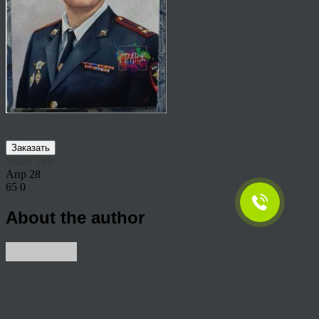
Заказать
Share This
Апр
28
65
0
About the author