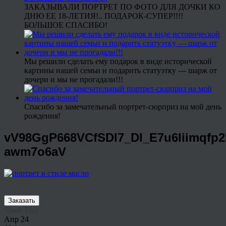
ЗАКАЗЫВАЛИ ПОРТРЕТ ПО ФОТО ДЛЯ ДОЧКИ КО
ДНЮ ЕЕ 18-ЛЕТИЯ!.. ПОДАРОК-СУПЕР!!!!
БОЛЬШОЕ СПАСИБО!
Мы решили сделать ему подарок в виде исторической
картины нашей семьи и подарить статуэтку — шарж от
дочери и мы не прогадали!!!
Спасибо за замечательный портрет-сюрприз на мой день
рождения!
vV98GgP668VCfSDl7_Dl_E7u6liimqfp
awm7o6aV
Заказать
Share This
Апр
24