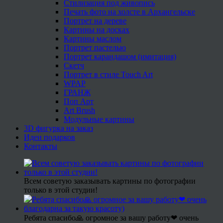
Стилизация под живопись
Печать фото на холсте в Архангельске
Портрет на дереве
Картины на досках
Картины маслом
Портрет пастелью
Портрет карандашом (имитация)
Скетч
Портрет в стиле Touch Art
WPAP
ГРАНЖ
Поп Арт
Art Brush
Модульные картины
3D фигурка на заказ
Идеи подарков
Контакты
Всем советую заказывать картины по фотографии
только в этой студии!
Ребята спасибо🙏 огромное за вашу работу❤ очень