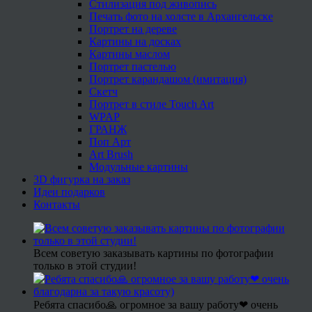
Стилизация под живопись
Печать фото на холсте в Архангельске
Портрет на дереве
Картины на досках
Картины маслом
Портрет пастелью
Портрет карандашом (имитация)
Скетч
Портрет в стиле Touch Art
WPAP
ГРАНЖ
Поп Арт
Art Brush
Модульные картины
3D фигурка на заказ
Идеи подарков
Контакты
Всем советую заказывать картины по фотографии
только в этой студии!
Ребята спасибо🙏 огромное за вашу работу❤ очень