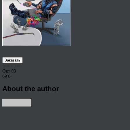
Заказать
Share This
Окт
03
69
0
About the author