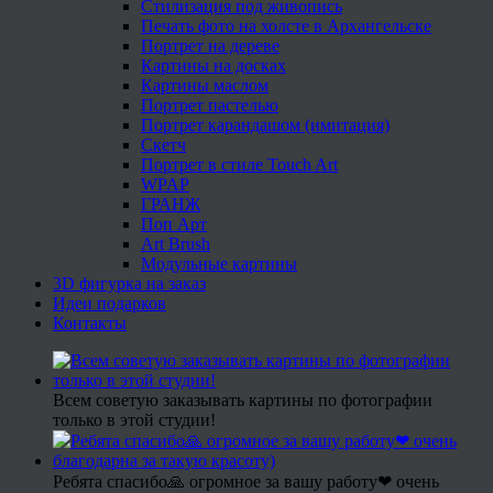
Стилизация под живопись
Печать фото на холсте в Архангельске
Портрет на дереве
Картины на досках
Картины маслом
Портрет пастелью
Портрет карандашом (имитация)
Скетч
Портрет в стиле Touch Art
WPAP
ГРАНЖ
Поп Арт
Art Brush
Модульные картины
3D фигурка на заказ
Идеи подарков
Контакты
Всем советую заказывать картины по фотографии
только в этой студии!
Ребята спасибо🙏 огромное за вашу работу❤ очень