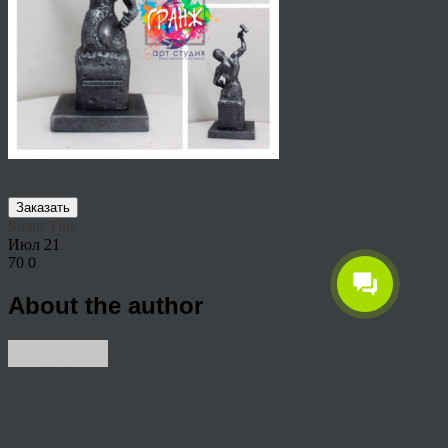
Заказать
Share This
Июл
21
70
0
About the author