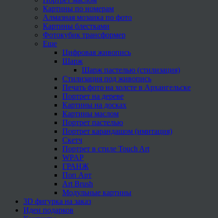
Картины по номерам
Алмазная мозаика по фото
Картины блестками
Фотокубик трансформер
Еще
Цифровая живопись
Шарж
Шарж пастелью (стилизация)
Стилизация под живопись
Печать фото на холсте в Архангельске
Портрет на дереве
Картины на досках
Картины маслом
Портрет пастелью
Портрет карандашом (имитация)
Скетч
Портрет в стиле Touch Art
WPAP
ГРАНЖ
Поп Арт
Art Brush
Модульные картины
3D фигурка на заказ
Идеи подарков