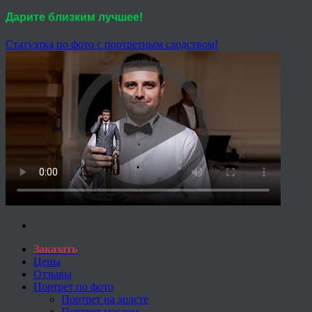
Дарите близким лучшее!
Статуэтка по фото с портретным сходством!
Заказать
Цены
Отзывы
Портрет по фото
Портрет на холсте
Портрет маслом