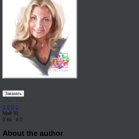
Заказать
Share This
Май
30
66
0
About the author