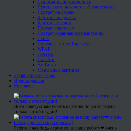
Стилизация под живопись
Печать фото на холсте в Архангельске
Портрет на дереве
Картины на досках
Картины маслом
Портрет пастелью
Портрет карандашом (имитация)
Скетч
Портрет в стиле Touch Art
WPAP
ГРАНЖ
Поп Арт
Art Brush
Модульные картины
3D фигурка на заказ
Идеи подарков
Контакты
Всем советую заказывать картины по фотографии
только в этой студии!
Ребята спасибо🙏 огромное за вашу работу❤ очень