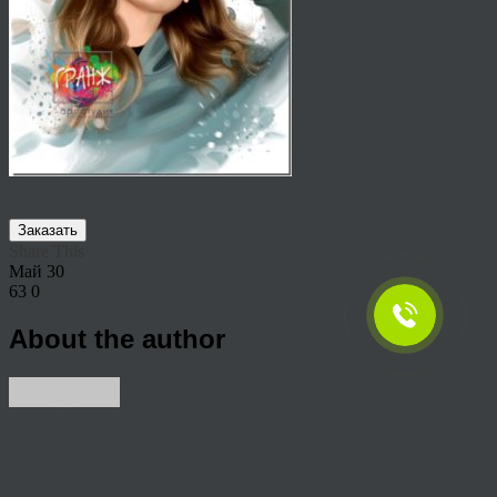
Заказать
Share This
Май
30
63
0
About the author