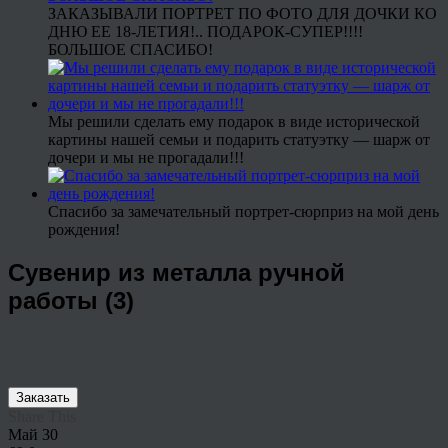
ЗАКАЗЫВАЛИ ПОРТРЕТ ПО ФОТО ДЛЯ ДОЧКИ КО
ДНЮ ЕЕ 18-ЛЕТИЯ!.. ПОДАРОК-СУПЕР!!!!
БОЛЬШОЕ СПАСИБО!
Мы решили сделать ему подарок в виде исторической
картины нашей семьи и подарить статуэтку — шарж от
дочери и мы не прогадали!!!
Спасибо за замечательный портрет-сюрприз на мой день
рождения!
Сувенир из металла ручной
работы (3)
Заказать
Share This
Май
30