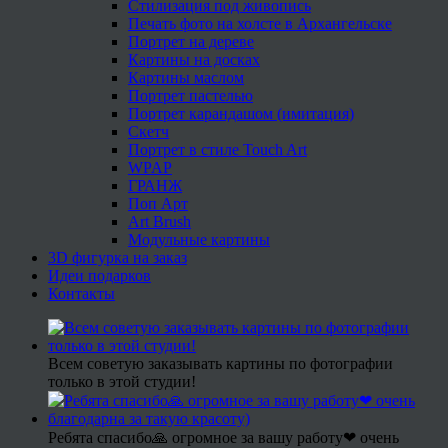
Стилизация под живопись
Печать фото на холсте в Архангельске
Портрет на дереве
Картины на досках
Картины маслом
Портрет пастелью
Портрет карандашом (имитация)
Скетч
Портрет в стиле Touch Art
WPAP
ГРАНЖ
Поп Арт
Art Brush
Модульные картины
3D фигурка на заказ
Идеи подарков
Контакты
Всем советую заказывать картины по фотографии
только в этой студии!
Ребята спасибо🙏 огромное за вашу работу❤ очень