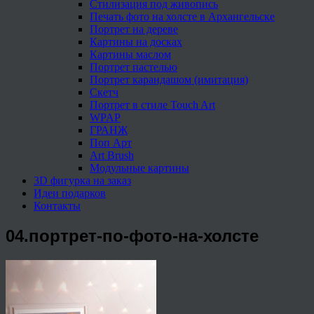
Стилизация под живопись
Печать фото на холсте в Архангельске
Портрет на дереве
Картины на досках
Картины маслом
Портрет пастелью
Портрет карандашом (имитация)
Скетч
Портрет в стиле Touch Art
WPAP
ГРАНЖ
Поп Арт
Art Brush
Модульные картины
3D фигурка на заказ
Идеи подарков
Контакты
04.портрет-по-фото-на-холсте