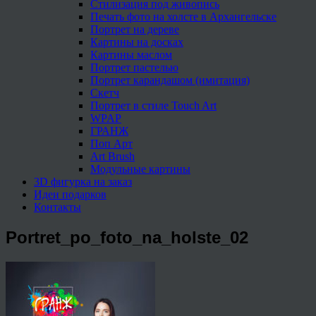
Стилизация под живопись
Печать фото на холсте в Архангельске
Портрет на дереве
Картины на досках
Картины маслом
Портрет пастелью
Портрет карандашом (имитация)
Скетч
Портрет в стиле Touch Art
WPAP
ГРАНЖ
Поп Арт
Art Brush
Модульные картины
3D фигурка на заказ
Идеи подарков
Контакты
Portret_po_foto_na_holste_02