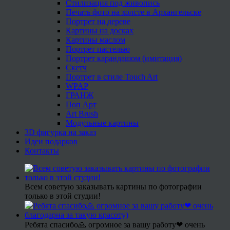
Стилизация под живопись
Печать фото на холсте в Архангельске
Портрет на дереве
Картины на досках
Картины маслом
Портрет пастелью
Портрет карандашом (имитация)
Скетч
Портрет в стиле Touch Art
WPAP
ГРАНЖ
Поп Арт
Art Brush
Модульные картины
3D фигурка на заказ
Идеи подарков
Контакты
Всем советую заказывать картины по фотографии
только в этой студии!
Ребята спасибо🙏 огромное за вашу работу❤ очень