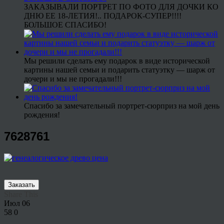
ЗАКАЗЫВАЛИ ПОРТРЕТ ПО ФОТО ДЛЯ ДОЧКИ КО
ДНЮ ЕЕ 18-ЛЕТИЯ!.. ПОДАРОК-СУПЕР!!!!
БОЛЬШОЕ СПАСИБО!
Мы решили сделать ему подарок в виде исторической
картины нашей семьи и подарить статуэтку — шарж от
дочери и мы не прогадали!!!
Спасибо за замечательный портрет-сюрприз на мой день
рождения!
7628761
Заказать
Share This
Июл
06
58
0