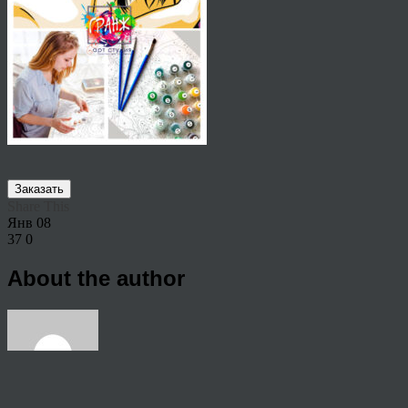
Заказать
Share This
Янв
08
37
0
About the author