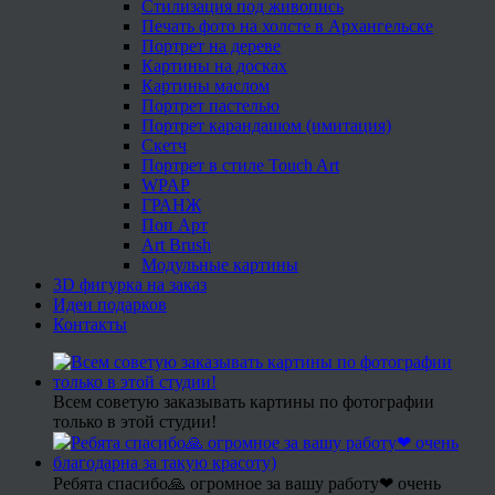
Стилизация под живопись
Печать фото на холсте в Архангельске
Портрет на дереве
Картины на досках
Картины маслом
Портрет пастелью
Портрет карандашом (имитация)
Скетч
Портрет в стиле Touch Art
WPAP
ГРАНЖ
Поп Арт
Art Brush
Модульные картины
3D фигурка на заказ
Идеи подарков
Контакты
Всем советую заказывать картины по фотографии
только в этой студии!
Ребята спасибо🙏 огромное за вашу работу❤ очень