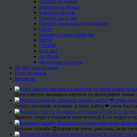
Портрет на дереве
Картины на досках
Картины маслом
Портрет пастелью
Портрет карандашом (имитация)
Скетч
Портрет в стиле Touch Art
WPAP
ГРАНЖ
Поп Арт
Art Brush
Модульные картины
3D фигурка на заказ
Идеи подарков
Контакты
Всем советую заказывать картины по фотографии только 
Ребята спасибо🙏 огромное за вашу работу❤ очень благод
Удивить супруга подарком получилось))) Есть подруги-х
Большое спасибо 😍портретом очень довольны, всем очен