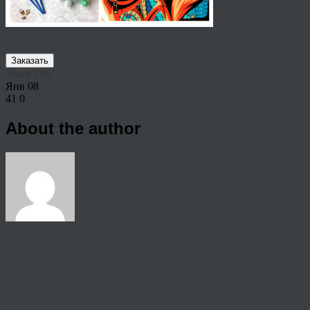
Заказать
Share This
Янв
08
41
0
About the author
View all articles by anton
Post navigation
←
Заказать картины по номерам на холсте по фото Архангельс
© 2026 Copyright.