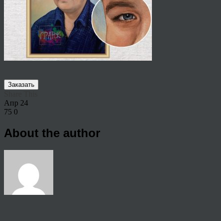
Заказать
Share This
Апр
24
75
0
About the author
View all articles by anton