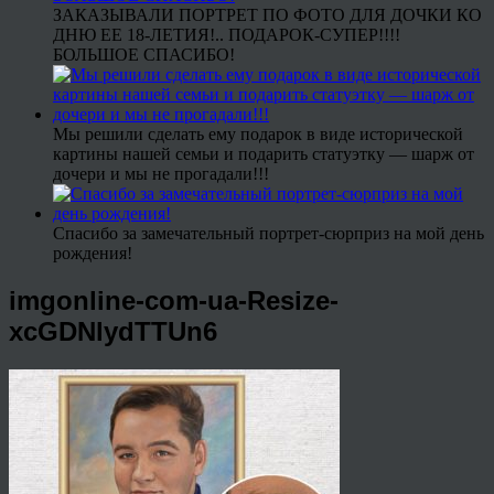
ЗАКАЗЫВАЛИ ПОРТРЕТ ПО ФОТО ДЛЯ ДОЧКИ КО
ДНЮ ЕЕ 18-ЛЕТИЯ!.. ПОДАРОК-СУПЕР!!!!
БОЛЬШОЕ СПАСИБО!
Мы решили сделать ему подарок в виде исторической
картины нашей семьи и подарить статуэтку — шарж от
дочери и мы не прогадали!!!
Спасибо за замечательный портрет-сюрприз на мой день
рождения!
imgonline-com-ua-Resize-
xcGDNlydTTUn6