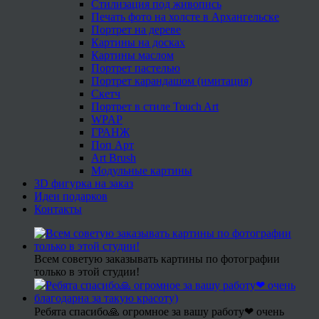
Стилизация под живопись
Печать фото на холсте в Архангельске
Портрет на дереве
Картины на досках
Картины маслом
Портрет пастелью
Портрет карандашом (имитация)
Скетч
Портрет в стиле Touch Art
WPAP
ГРАНЖ
Поп Арт
Art Brush
Модульные картины
3D фигурка на заказ
Идеи подарков
Контакты
Всем советую заказывать картины по фотографии
только в этой студии!
Ребята спасибо🙏 огромное за вашу работу❤ очень