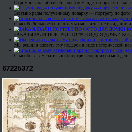
Огромное спасибо всей вашей команде за портрет на холс
Безумно рады полученному подарку — портрету по фото,
Спасибо большое за то, что мы смогли так не ожиданно
ЗАКАЗЫВАЛИ ПОРТРЕТ ПО ФОТО ДЛЯ ДОЧКИ КО ДН
Мы решили сделать ему подарок в виде исторической кар
Спасибо за замечательный портрет-сюрприз на мой день 
67225372