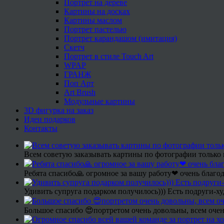
Портрет на дереве
Картины на досках
Картины маслом
Портрет пастелью
Портрет карандашом (имитация)
Скетч
Портрет в стиле Touch Art
WPAP
ГРАНЖ
Поп Арт
Art Brush
Модульные картины
3D фигурка на заказ
Идеи подарков
Контакты
Всем советую заказывать картины по фотографии только 
Ребята спасибо🙏 огромное за вашу работу❤ очень благод
Удивить супруга подарком получилось))) Есть подруги-х
Большое спасибо 😍портретом очень довольны, всем очен