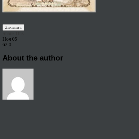
Заказать
Share This
Ноя
05
62
0
About the author
View all articles by rauffri
Post navigation
←
Заказать родословную семьи цена
© 2026 Copyright.