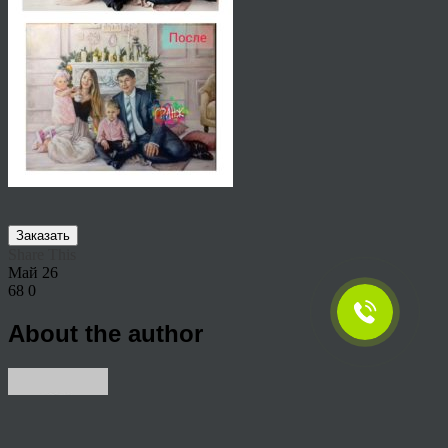
Заказать
Share This
Май
26
68
0
About the author