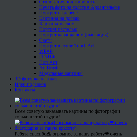
Стилизация под живопись
Печать фото на холсте в Архангельске
Портрет на дереве
Картины на досках
Картины маслом
Портрет пастелью
Портрет карандашом (имитация)
Скетч
Портрет в стиле Touch Art
WPAP
ГРАНЖ
Поп Арт
Art Brush
Модульные картины
3D фигурка на заказ
Идеи подарков
Контакты
Всем советую заказывать картины по фотографии
только в этой студии!
Ребята спасибо🙏 огромное за вашу работу❤ очень