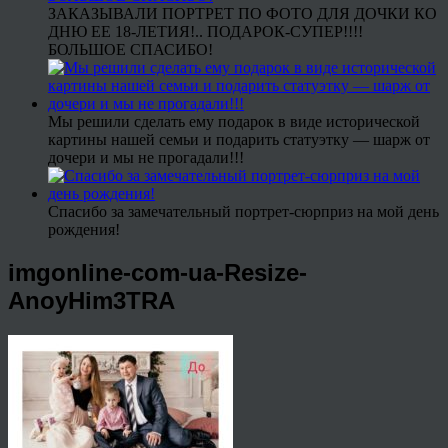
ЗАКАЗЫВАЛИ ПОРТРЕТ ПО ФОТО ДЛЯ ДОЧКИ КО
ДНЮ ЕЕ 18-ЛЕТИЯ!.. ПОДАРОК-СУПЕР!!!!
БОЛЬШОЕ СПАСИБО!
Мы решили сделать ему подарок в виде исторической
картины нашей семьи и подарить статуэтку — шарж от
дочери и мы не прогадали!!!
Спасибо за замечательный портрет-сюрприз на мой день
рождения!
imgonline-com-ua-Resize-
AnoyHim3TRA