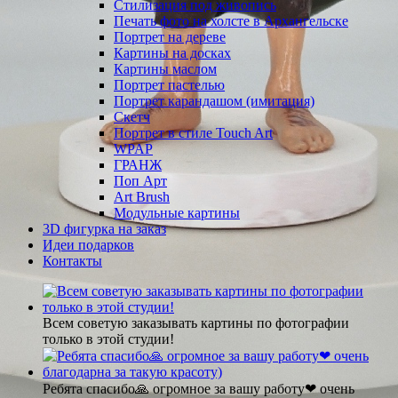
Стилизация под живопись
Печать фото на холсте в Архангельске
Портрет на дереве
Картины на досках
Картины маслом
Портрет пастелью
Портрет карандашом (имитация)
Скетч
Портрет в стиле Touch Art
WPAP
ГРАНЖ
Поп Арт
Art Brush
Модульные картины
3D фигурка на заказ
Идеи подарков
Контакты
Всем советую заказывать картины по фотографии
только в этой студии!
Ребята спасибо🙏 огромное за вашу работу❤ очень