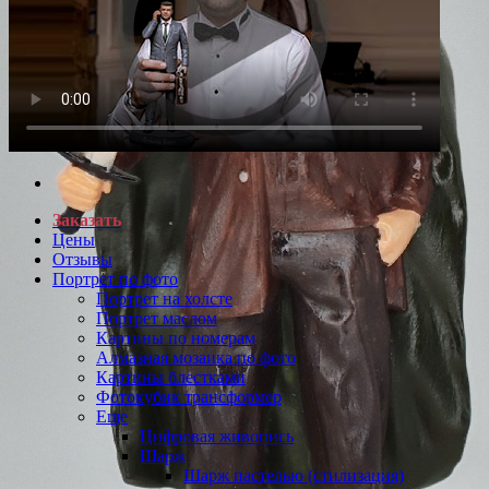
Заказать
Цены
Отзывы
Портрет по фото
Портрет на холсте
Портрет маслом
Картины по номерам
Алмазная мозаика по фото
Картины блестками
Фотокубик трансформер
Еще
Цифровая живопись
Шарж
Шарж пастелью (стилизация)