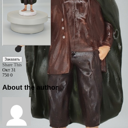
Заказать
Share This
Окт
31
750
0
About the author