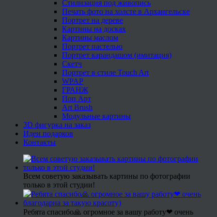
Стилизация под живопись
Печать фото на холсте в Архангельске
Портрет на дереве
Картины на досках
Картины маслом
Портрет пастелью
Портрет карандашом (имитация)
Скетч
Портрет в стиле Touch Art
WPAP
ГРАНЖ
Поп Арт
Art Brush
Модульные картины
3D фигурка на заказ
Идеи подарков
Контакты
Всем советую заказывать картины по фотографии
только в этой студии!
Ребята спасибо🙏 огромное за вашу работу❤ очень