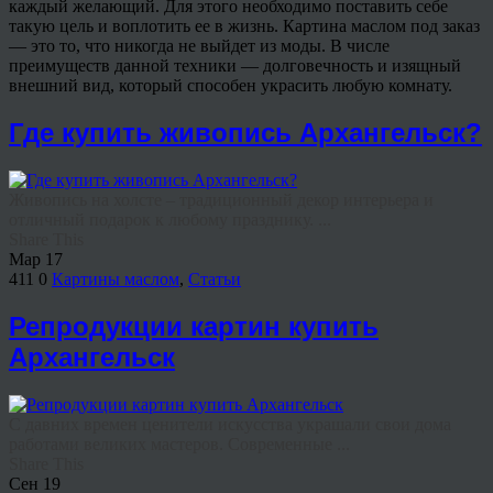
каждый желающий. Для этого необходимо поставить себе
такую цель и воплотить ее в жизнь. Картина маслом под заказ
— это то, что никогда не выйдет из моды. В числе
преимуществ данной техники — долговечность и изящный
внешний вид, который способен украсить любую комнату.
Где купить живопись Архангельск?
Живопись на холсте – традиционный декор интерьера и
отличный подарок к любому празднику. ...
Share This
Мар
17
411
0
Картины маслом
,
Статьи
Репродукции картин купить
Архангельск
С давних времен ценители искусства украшали свои дома
работами великих мастеров. Современные ...
Share This
Сен
19