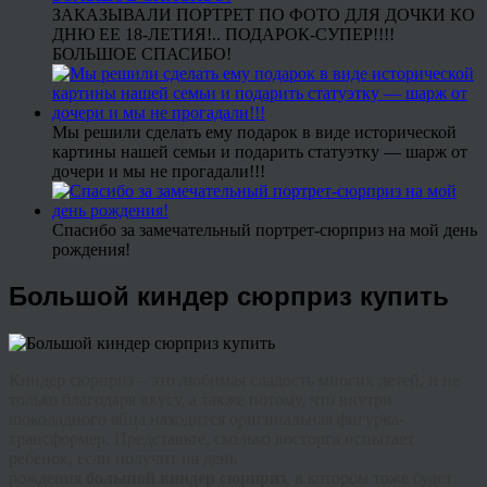
ЗАКАЗЫВАЛИ ПОРТРЕТ ПО ФОТО ДЛЯ ДОЧКИ КО
ДНЮ ЕЕ 18-ЛЕТИЯ!.. ПОДАРОК-СУПЕР!!!!
БОЛЬШОЕ СПАСИБО!
Мы решили сделать ему подарок в виде исторической
картины нашей семьи и подарить статуэтку — шарж от
дочери и мы не прогадали!!!
Спасибо за замечательный портрет-сюрприз на мой день
рождения!
Большой киндер сюрприз купить
Киндер
сюрприз – это любимая сладость многих детей, и не
только благодаря вкусу, а также потому, что внутри
шоколадного яйца находится оригинальная фигурка-
трансформер
. Представьте, сколько восторга испытает
ребенок, если получит на день
рождения
большой
киндер
сюрприз
, в котором тоже будет