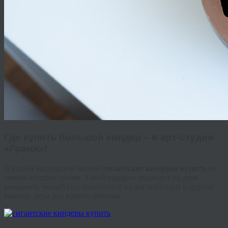
Где купить большой
киндер
– в арт-студии
«
Гранж
»!
В нашей мастерской можно
гигантские
киндеры
купить
по
самым лучшим ценам. Такой подарок подходит на день
рождения, новый год, выпускной из детского сада и другие
важные даты для вашего ребенка.