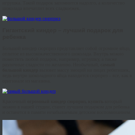
игрушка. Такой подарок запомнится надолго, а количество
шоколада впечатлит всех сладкоежек.
Гигантский
киндер
– лучший подарок для
ребенка
Большой
киндер
сюрприз представляет собой огромное яйцо,
отлитое из высококачественного шоколада. Внутрь можно
поместить любой подарок, например, игрушку, а также
различные сладости по желанию. Необычный,
самый
б
ольшой
киндер
вызовет массу эмоций на лицах ребятишек,
ведь внутри шоколадного яйца находится сюрприз – все, как в
оригинале из магазина.
Красочный
огромный
киндер
сюрприз, купить
который
можно в нашей студии, станет лучшим подарком для ребенка
и останется в памяти незабываемым детским воспоминанием.