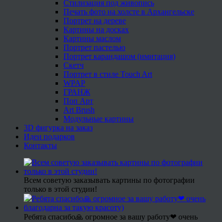
Стилизация под живопись
Печать фото на холсте в Архангельске
Портрет на дереве
Картины на досках
Картины маслом
Портрет пастелью
Портрет карандашом (имитация)
Скетч
Портрет в стиле Touch Art
WPAP
ГРАНЖ
Поп Арт
Art Brush
Модульные картины
3D фигурка на заказ
Идеи подарков
Контакты
Всем советую заказывать картины по фотографии
только в этой студии!
Ребята спасибо🙏 огромное за вашу работу❤ очень