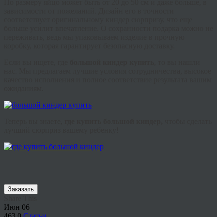
По размеру яйцо может быть от 20 до 50 см и даже больше, в
зависимости от пожеланий. Дизайн его в точности
соответствует оригинальному
киндер
сюрпризу, что еще
больше усилит впечатление. О сохранности подарка можно не
переживать, ведь мы упаковываем изделие в прочную
коробку, которая гарантирует безопасную доставку.
Если вы ищете, где
большой
киндер
купить
, то вы нашли
нас. Мы предлагаем лучшие условия сотрудничества, высокое
качество исполнения и полное соответствие результата вашим
ожиданиям.
Теперь вы знаете,
где купить большой
киндер
,
чтобы сделать
лучший сюрприз вашему ребенку!
Заказать
Share This
Июн
06
463
0
Статьи