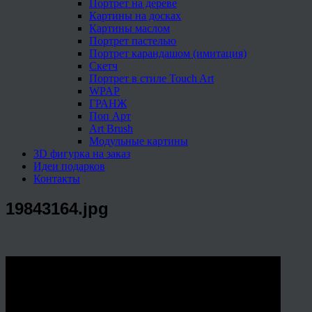
Портрет на дереве
Картины на досках
Картины маслом
Портрет пастелью
Портрет карандашом (имитация)
Скетч
Портрет в стиле Touch Art
WPAP
ГРАНЖ
Поп Арт
Art Brush
Модульные картины
3D фигурка на заказ
Идеи подарков
Контакты
19843164.jpg