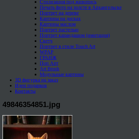
Стилизация под живопись
Печать фото на холсте в Архангельске
Портрет на дереве
Картины на досках
Картины маслом
Портрет пастелью
Портрет карандашом (имитация)
Скетч
Портрет в стиле Touch Art
WPAP
ГРАНЖ
Поп Арт
Art Brush
Модульные картины
3D фигурка на заказ
Идеи подарков
Контакты
49846354851.jpg