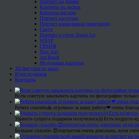
Портрет на дереве
Картины на досках
Картины маслом
Портрет пастелью
Портрет карандашом (имитация)
Скетч
Портрет в стиле Touch Art
WPAP
ГРАНЖ
Поп Арт
Art Brush
Модульные картины
3D фигурка на заказ
Идеи подарков
Контакты
Всем советую заказывать картины по фотографии только 
Ребята спасибо🙏 огромное за вашу работу❤ очень благод
Удивить супруга подарком получилось))) Есть подруги-х
Большое спасибо 😍портретом очень довольны, всем очен