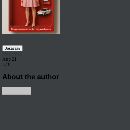
Заказать
Share This
Апр
21
57
0
About the author
View all articles by ad