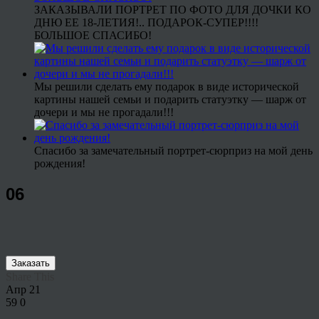
ЗАКАЗЫВАЛИ ПОРТРЕТ ПО ФОТО ДЛЯ ДОЧКИ КО
ДНЮ ЕЕ 18-ЛЕТИЯ!.. ПОДАРОК-СУПЕР!!!!
БОЛЬШОЕ СПАСИБО!
Мы решили сделать ему подарок в виде исторической
картины нашей семьи и подарить статуэтку — шарж от
дочери и мы не прогадали!!!
Спасибо за замечательный портрет-сюрприз на мой день
рождения!
06
Заказать
Share This
Апр
21
59
0