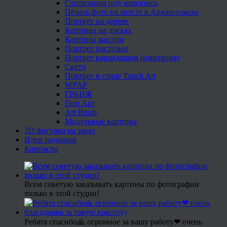
Стилизация под живопись
Печать фото на холсте в Архангельске
Портрет на дереве
Картины на досках
Картины маслом
Портрет пастелью
Портрет карандашом (имитация)
Скетч
Портрет в стиле Touch Art
WPAP
ГРАНЖ
Поп Арт
Art Brush
Модульные картины
3D фигурка на заказ
Идеи подарков
Контакты
Всем советую заказывать картины по фотографии
только в этой студии!
Ребята спасибо🙏 огромное за вашу работу❤ очень