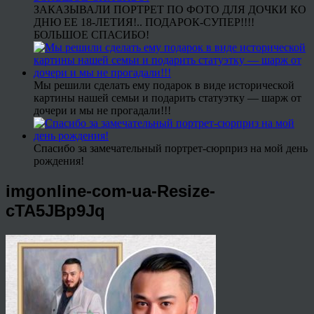
ЗАКАЗЫВАЛИ ПОРТРЕТ ПО ФОТО ДЛЯ ДОЧКИ КО
ДНЮ ЕЕ 18-ЛЕТИЯ!.. ПОДАРОК-СУПЕР!!!!
БОЛЬШОЕ СПАСИБО!
Мы решили сделать ему подарок в виде исторической
картины нашей семьи и подарить статуэтку — шарж от
дочери и мы не прогадали!!!
Спасибо за замечательный портрет-сюрприз на мой день
рождения!
imgonline-com-ua-Resize-
cTA5JBp9Jq