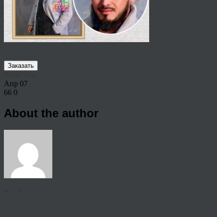
Заказать
Share This
Апр
07
66
0
About the author
View all articles by anton
Post navigation