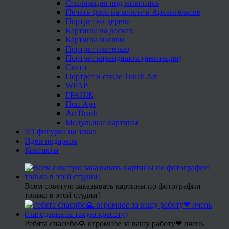
Стилизация под живопись
Печать фото на холсте в Архангельске
Портрет на дереве
Картины на досках
Картины маслом
Портрет пастелью
Портрет карандашом (имитация)
Скетч
Портрет в стиле Touch Art
WPAP
ГРАНЖ
Поп Арт
Art Brush
Модульные картины
3D фигурка на заказ
Идеи подарков
Контакты
Всем советую заказывать картины по фотографии
только в этой студии!
Ребята спасибо🙏 огромное за вашу работу❤ очень