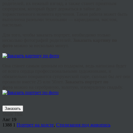
родителей, их нежный взгляд, а также станет приятным
сюрпризом, который будет держаться в тайне до
торжественного момента вручения. Такая работа может быть
выполнена разными техниками — карандашом, маслом,
пастелью.
Для того, чтобы заказать портрет, необходимо только
несколько фотографий родителей.
З
аказать
картину по
фото
можно за несколько минут.
Она станет самым ценным из подарком, ведь написана будет
от всего сердца профессиональными художниками, и
обязательно понравится супружеской паре, сколько бы лет они
прожили вместе 25 или 50лет.
З
аказать
портрет по
фото
можно на серебряную, золотую, изумрудную свадьбу.
Заказать
Share This
Авг
19
1388
1
Портрет на холсте
,
Стилизация под живопись