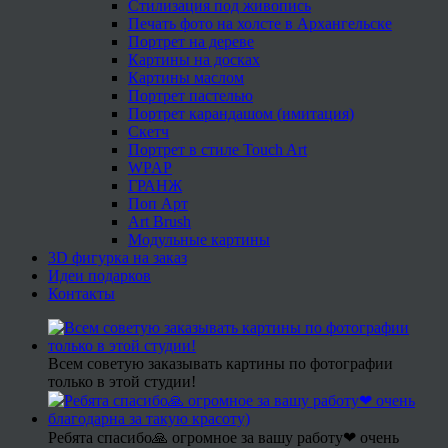
Стилизация под живопись
Печать фото на холсте в Архангельске
Портрет на дереве
Картины на досках
Картины маслом
Портрет пастелью
Портрет карандашом (имитация)
Скетч
Портрет в стиле Touch Art
WPAP
ГРАНЖ
Поп Арт
Art Brush
Модульные картины
3D фигурка на заказ
Идеи подарков
Контакты
Всем советую заказывать картины по фотографии
только в этой студии!
Ребята спасибо🙏 огромное за вашу работу❤ очень