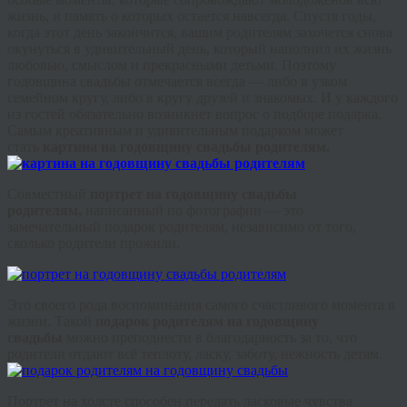
жизнь, и память о которых остается навсегда. Спустя годы,
когда этот день закончится, вашим родителям захочется снова
окунуться в удивительный день, который наполнил их жизнь
любовью, смыслом и прекрасными детьми. Поэтому
годовщина свадьбы отмечается всегда — либо в узком
семейном кругу, либо в кругу друзей и знакомых. И у каждого
из гостей обязательно возникнет вопрос о подборе подарка.
Самым креативным и удивительным подарком может
стать
картина на годовщину свадьбы родителям.
Совместный
портрет на годовщину свадьбы
родителям,
написанный по фотографии — это
замечательный подарок родителям, независимо от того,
сколько родители прожили.
Это своего рода воспоминания самого счастливого момента в
жизни. Такой
подарок родителям на годовщину
свадьбы
можно преподнести в благодарность за то, что
родители отдают всё теплоту, ласку, заботу, нежность детям.
Портрет на холсте способен передать ласковые чувства