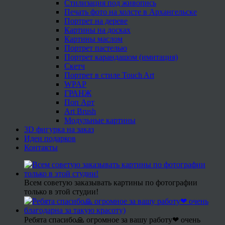
Стилизация под живопись
Печать фото на холсте в Архангельске
Портрет на дереве
Картины на досках
Картины маслом
Портрет пастелью
Портрет карандашом (имитация)
Скетч
Портрет в стиле Touch Art
WPAP
ГРАНЖ
Поп Арт
Art Brush
Модульные картины
3D фигурка на заказ
Идеи подарков
Контакты
Всем советую заказывать картины по фотографии
только в этой студии!
Ребята спасибо🙏 огромное за вашу работу❤ очень