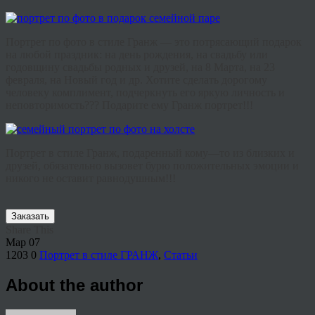
Портрет
по
фото
в
стиле
Гранж
—
это
потрясающий
подарок
на
любой
праздник
:
на
день
рождения
,
на
свадьбу
или
годовщину
свадьбы
родных
и
друзей
,
на
8
Марта
,
на
23
февраля
,
на
Новый
год
и
др
.
Хотите
сделать
дорогому
человеку
комплимент
,
подчеркнуть
его
яркую
личность
и
неповторимость
???
Подарите
ему
Гранж
портрет
!!!
Портрет
в
стиле
Гранж
,
подаренный
кому
—
то
из
близких
и
друзей
,
обязательно
вызовет
бурю
положительных
эмоции
и
никого
не
оставит
равнодушным
!!!
Заказать
Share This
Мар
07
1203
0
Портрет в стиле ГРАНЖ
,
Статьи
About the author