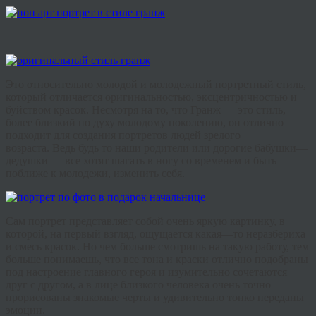
Это
относительно
молодой и
молодежный
портретный
стиль
,
который
отличается
оригинальностью
,
эксцентричностью
и
буйством
красок
.
Несмотря
на
то
,
что
Гранж
—
это
стиль
,
более
близкий
по
духу
молодому
поколению
,
он
отлично
подходит
для
создания
портретов
людей
зрелого
возраста
.
Ведь
будь
то
наши
родители
или
дорогие
бабушки
—
дедушки
—
все
хотят
шагать
в
ногу
со
временем
и
быть
поближе
к
молодежи, изменить себя
.
Сам
портрет
представляет
собой
очень
яркую
картинку
,
в
которой
,
на
первый
взгляд
,
ощущается
какая
—
то
неразбериха
и
смесь
красок
.
Но
чем
больше
смотришь
на
такую
работу
,
тем
больше
понимаешь
,
что
все
тона
и
краски
отлично
подобраны
под
настроение
главного
героя
и
изумительно
сочетаются
друг
с
другом
,
а
в
лице
близкого
человека
очень
точно
прорисованы
знакомые
черты
и
удивительно
тонко
переданы
эмоции.