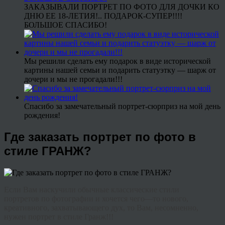
ЗАКАЗЫВАЛИ ПОРТРЕТ ПО ФОТО ДЛЯ ДОЧКИ КО
ДНЮ ЕЕ 18-ЛЕТИЯ!.. ПОДАРОК-СУПЕР!!!!
БОЛЬШОЕ СПАСИБО!
Мы решили сделать ему подарок в виде исторической
картины нашей семьи и подарить статуэтку — шарж от
дочери и мы не прогадали!!!
Спасибо за замечательный портрет-сюрприз на мой день
рождения!
Где заказать портрет по фото в
стиле ГРАНЖ?
Если
Вам
наскучили
обычные
классические
стили
портретов
по фотографии
и
хочется
чего
—
то
нового
,
креативного
,
захватывающего
дух
,
то
Вам
,
несомненно
,
нужен
портрет
в
стиле
Гранж
!!!