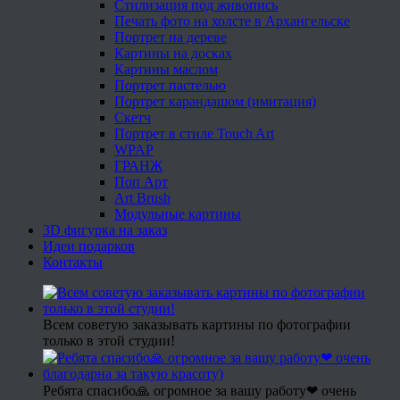
Стилизация под живопись
Печать фото на холсте в Архангельске
Портрет на дереве
Картины на досках
Картины маслом
Портрет пастелью
Портрет карандашом (имитация)
Скетч
Портрет в стиле Touch Art
WPAP
ГРАНЖ
Поп Арт
Art Brush
Модульные картины
3D фигурка на заказ
Идеи подарков
Контакты
Всем советую заказывать картины по фотографии
только в этой студии!
Ребята спасибо🙏 огромное за вашу работу❤ очень