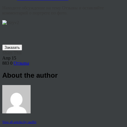
Находите обсуждение на тему Отзывы и оставляйте
комментарий о портрете по фото.
Заказать
Share This
Апр
15
883
0
Отзывы
About the author
View all articles by rauffri