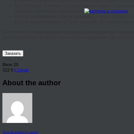
в комнате смещена в одну из сторон относительно центра
Для гостиной и обеденной зоны вполне можно использов
излишне аляповатых вкраплений.
Любые
картины на стену в спальню
должны обладать с
в стиле минимализма (часто со стеклом). Вычурные
баге
Качественные
современные картины для интерьера стильны
для этого совсем не обязательно искать подлинник. Достаточно
Заказать
Share This
Июн
20
322
0
Статьи
About the author
View all articles by rauffri