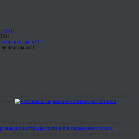
ИБО!
не прогадали!!!
ря эстетически привлекательным произведениям искусства,
асного.
 гостиной в современном стиле
рекомендовано подбирать в
а.
Ассиметрично
уместно располагать в том случае, если мебель