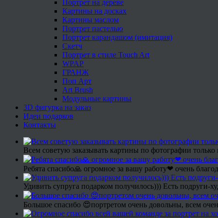
Портрет на дереве
Картины на досках
Картины маслом
Портрет пастелью
Портрет карандашом (имитация)
Скетч
Портрет в стиле Touch Art
WPAP
ГРАНЖ
Поп Арт
Art Brush
Модульные картины
3D фигурка на заказ
Идеи подарков
Контакты
Всем советую заказывать картины по фотографии только 
Ребята спасибо🙏 огромное за вашу работу❤ очень благод
Удивить супруга подарком получилось))) Есть подруги-х
Большое спасибо 😍портретом очень довольны, всем очен