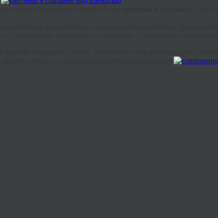
.
ать яркие, насыщенные цвета. А вот
картина в спальню
– это п
тилистически выверенным наружным оформлением. Для современ
ты
с рельефными вензелями и позолотой – прерогатива исключите
е купить
недорого – мечта, способная стать реальностью, благо
 заказать печать на холсте понравившегося рисунка.