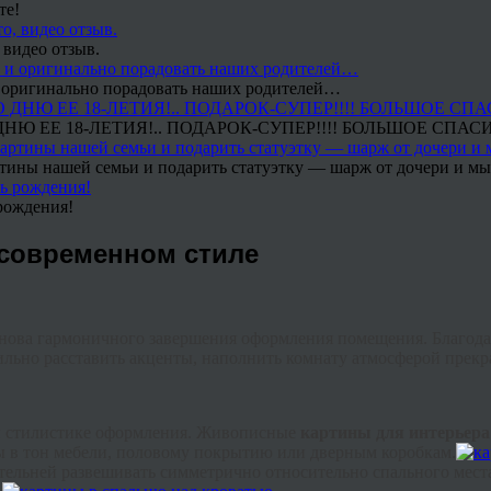
те!
 видео отзыв.
 и оригинально порадовать наших родителей…
Ю ЕЕ 18-ЛЕТИЯ!.. ПОДАРОК-СУПЕР!!!! БОЛЬШОЕ СПАС
тины нашей семьи и подарить статуэтку — шарж от дочери и мы 
рождения!
 современном стиле
нова гармоничного завершения оформления помещения. Благода
ильно расставить акценты, наполнить комнату атмосферой прекр
ей стилистике оформления. Живописные
картины для интерьера
ы в тон мебели, половому покрытию или дверным коробкам.
ельней развешивать симметрично относительно спального мест