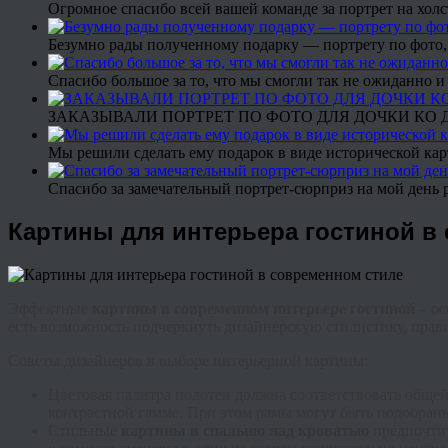
Огромное спасибо всей вашей команде за портрет на холс
Безумно рады полученному подарку — портрету по фото,
Спасибо большое за то, что мы смогли так не ожиданно
ЗАКАЗЫВАЛИ ПОРТРЕТ ПО ФОТО ДЛЯ ДОЧКИ КО ДН
Мы решили сделать ему подарок в виде исторической кар
Спасибо за замечательный портрет-сюрприз на мой день 
Картины для интерьера гостиной в
Эффектные
картины в современном интерьере гостиной
– ос
есть возможность подчеркнуть дизайнерскую стилистику, прав
Советы дизайнеров в выборе интерьерной картины:
Цветовая палитра полотен должна соответствовать общ
контрастной гамме. При этом рамы могут быть подобран
Стильные
картины в спальню над кроватью
предпочтит