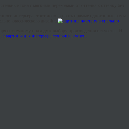
астельные тона с мягкими переходами от оттенка к оттенку без
ного интерьера стоит использовать прямые однотонные рамы
льно классического дизайна.
даря системному подходу к выбору произведения искусства. И