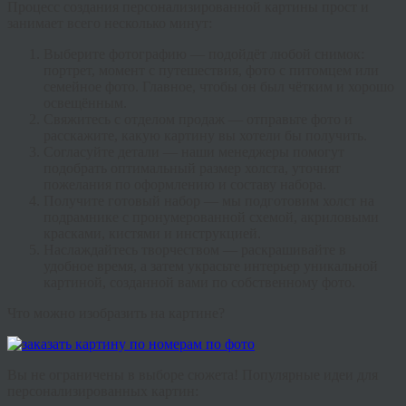
Процесс создания персонализированной картины прост и
занимает всего несколько минут:
Выберите фотографию — подойдёт любой снимок:
портрет, момент с путешествия, фото с питомцем или
семейное фото. Главное, чтобы он был чётким и хорошо
освещённым.
Свяжитесь с отделом продаж — отправьте фото и
расскажите, какую картину вы хотели бы получить.
Согласуйте детали — наши менеджеры помогут
подобрать оптимальный размер холста, уточнят
пожелания по оформлению и составу набора.
Получите готовый набор — мы подготовим холст на
подрамнике с пронумерованной схемой, акриловыми
красками, кистями и инструкцией.
Наслаждайтесь творчеством — раскрашивайте в
удобное время, а затем украсьте интерьер уникальной
картиной, созданной вами по собственному фото.
Что можно изобразить на картине?
Вы не ограничены в выборе сюжета! Популярные идеи для
персонализированных картин: