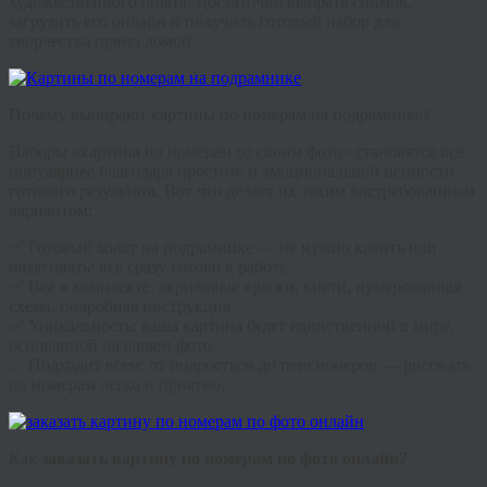
художественного опыта. Достаточно выбрать снимок,
загрузить его онлайн и получить готовый набор для
творчества прямо домой.
Почему выбирают картины по номерам на подрамнике?
Наборы «картина по номерам со своим фото» становятся всё
популярнее благодаря простоте и эмоциональной ценности
готового результата. Вот что делает их таким востребованным
вариантом:
✅ Готовый холст на подрамнике — не нужно клеить или
натягивать: всё сразу готово к работе.
✅ Всё в комплекте: акриловые краски, кисти, нумерованная
схема, подробная инструкция.
✅ Уникальность: ваша картина будет единственной в мире,
основанной на вашем фото.
✅ Подходит всем: от подростков до пенсионеров — рисовать
по номерам легко и приятно.
Как
заказать картину по номерам по фото онлайн?