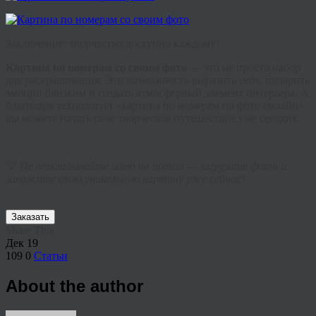
Заключение: творчество доступно каждому!
Картина по номерам со своим фото
— это не просто набор
для раскрашивания. Это возможность выразить себя, подарить
эмоции близким и создать атмосферный элемент интерьера. А
благодаря технологии «картина по номерам по фото онлайн»
вы можете начать своё творческое путешествие уже сегодня.
💡
Не откладывайте идею на потом — загрузите фото и
закажите свою уникальную картину уже сейчас!
Заказать
Share This
Дек
19
109
0
Статьи
About the author