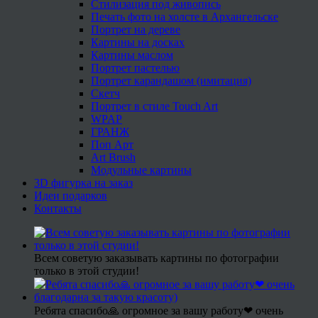
Стилизация под живопись
Печать фото на холсте в Архангельске
Портрет на дереве
Картины на досках
Картины маслом
Портрет пастелью
Портрет карандашом (имитация)
Скетч
Портрет в стиле Touch Art
WPAP
ГРАНЖ
Поп Арт
Art Brush
Модульные картины
3D фигурка на заказ
Идеи подарков
Контакты
Всем советую заказывать картины по фотографии
только в этой студии!
Ребята спасибо🙏 огромное за вашу работу❤ очень