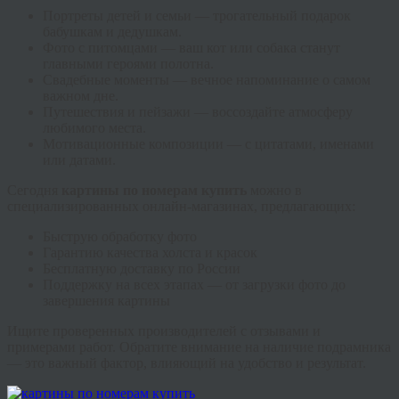
Портреты детей и семьи — трогательный подарок
бабушкам и дедушкам.
Фото с питомцами — ваш кот или собака станут
главными героями полотна.
Свадебные моменты — вечное напоминание о самом
важном дне.
Путешествия и пейзажи — воссоздайте атмосферу
любимого места.
Мотивационные композиции — с цитатами, именами
или датами.
Сегодня
картины по номерам купить
можно в
специализированных онлайн-магазинах, предлагающих:
Быструю обработку фото
Гарантию качества холста и красок
Бесплатную доставку по России
Поддержку на всех этапах — от загрузки фото до
завершения картины
Ищите проверенных производителей с отзывами и
примерами работ. Обратите внимание на наличие подрамника
— это важный фактор, влияющий на удобство и результат.