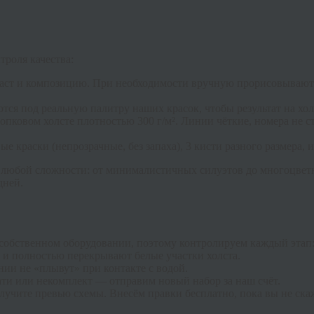
троля качества:
ст и композицию. При необходимости вручную прорисовывают м
я под реальную палитру наших красок, чтобы результат на хол
пковом холсте плотностью 300 г/м². Линии чёткие, номера не с
 краски (непрозрачные, без запаха), 3 кисти разного размера, 
любой сложности: от минималистичных силуэтов до многоцветны
дней.
 собственном оборудовании, поэтому контролируем каждый этап
 и полностью перекрывают белые участки холста.
ии не «плывут» при контакте с водой.
ти или некомплект — отправим новый набор за наш счёт.
лучите превью схемы. Внесём правки бесплатно, пока вы не ска