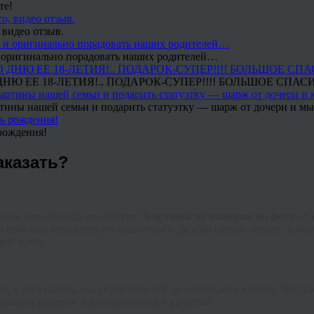
те!
 видео отзыв.
 и оригинально порадовать наших родителей…
Ю ЕЕ 18-ЛЕТИЯ!.. ПОДАРОК-СУПЕР!!!! БОЛЬШОЕ СПАС
тины нашей семьи и подарить статуэтку — шарж от дочери и мы 
рождения!
аказать?
зким уникальный арт-объект?
Картины по номерам по фото
от 
себя всю техническую подготовку: дизайн схемы, печать, компл
ий холст.
али, с чего начать, мы упростили всё до нескольких кликов. Заг
крытых наценок и компромиссов в качестве.