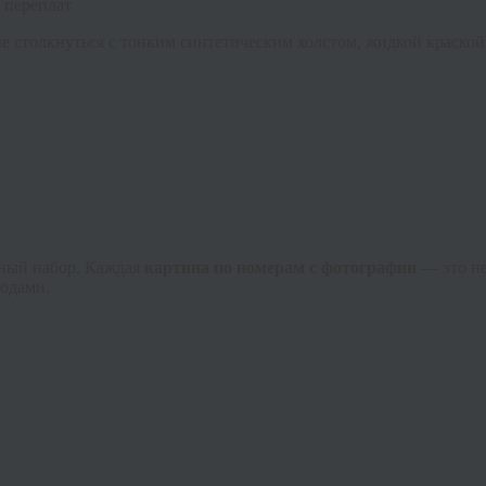
з переплат
не столкнуться с тонким синтетическим холстом, жидкой краско
ьный набор. Каждая
картина по номерам с фотографии
— это не
годами.