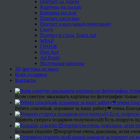
Портрет на дереве
Картины на досках
Картины маслом
Портрет пастелью
Портрет карандашом (имитация)
Скетч
Портрет в стиле Touch Art
WPAP
ГРАНЖ
Поп Арт
Art Brush
Модульные картины
3D фигурка на заказ
Идеи подарков
Контакты
Всем советую заказывать картины по фотографии только 
Ребята спасибо🙏 огромное за вашу работу❤ очень благод
Удивить супруга подарком получилось))) Есть подруги-х
Большое спасибо 😍портретом очень довольны, всем очен