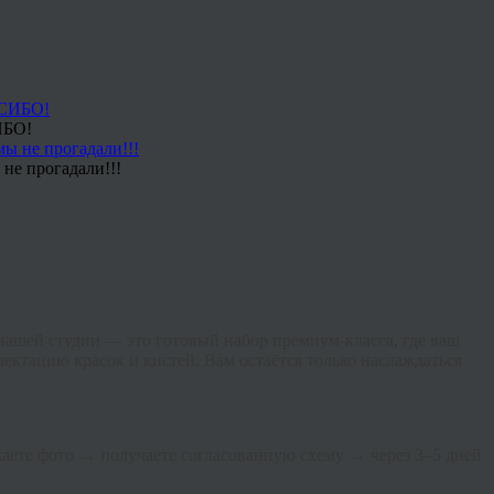
ИБО!
не прогадали!!!
нашей студии — это готовый набор премиум-класса, где ваш
ектацию красок и кистей. Вам остаётся только наслаждаться
ружаете фото → получаете согласованную схему → через 3–5 дней