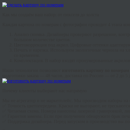
Как мы создаём ваш набор: от пикселя до холста
Каждая
картина по номерам с фотографии
проходит 4 этапа кон
Анализ снимка.
Дизайнеры проверяют разрешение, контра
большом количестве цветов.
Цветокоррекция под акрил.
Цифровые оттенки адаптируютс
Печать и нарезка.
Используем экологичные чернила на хло
со временем.
Комплектация.
В набор входят пронумерованные акриловые
Наши технологии позволяют
изготовить картину по номерам
подготовки заказа — 48 часов, доставка по России — от 2 до 5 
Почему клиенты выбирают нас напрямую
Мы не агрегатор и не маркетплейс. Мы производим наборы на
✅
Точность цветопередачи.
Краски не выгорают, не трескаются
✅
Читаемая схема.
Номера нанесены лазерной гравировкой, лин
✅
Гарантия замены.
Если при получении обнаружите брак печа
✅
Поддержка дизайнера.
Перед запуском в производство вы по