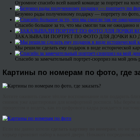
Огромное спасибо всей вашей команде за портрет на холс
Безумно рады полученному подарку — портрету по фото,
Спасибо большое за то, что мы смогли так не ожиданно
ЗАКАЗЫВАЛИ ПОРТРЕТ ПО ФОТО ДЛЯ ДОЧКИ КО ДН
Мы решили сделать ему подарок в виде исторической кар
Спасибо за замечательный портрет-сюрприз на мой день 
Картины по номерам по фото, где з
Хотите оживить самое тёплое воспоминание или подарить бли
снимок уже адаптирован для комфортной росписи. Мы берём на 
процессом и видеть, как из цифрового кадра рождается настоящ
Если вы давно хотели
сделать картину по номерам
, но не зн
курьер привозит набор к вашей двери. Никаких посредников, с