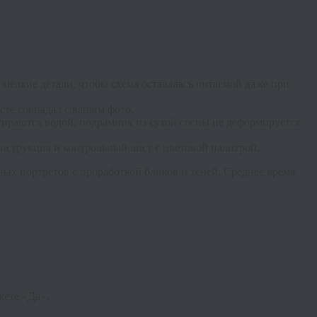
елкие детали, чтобы схема оставалась читаемой даже при
сте совпадал с вашим фото.
тираются водой, подрамник из сухой сосны не деформируется
инструкция и контрольный лист с цветовой палитрой.
х портретов с проработкой бликов и теней. Среднее время
:
жете «Да».