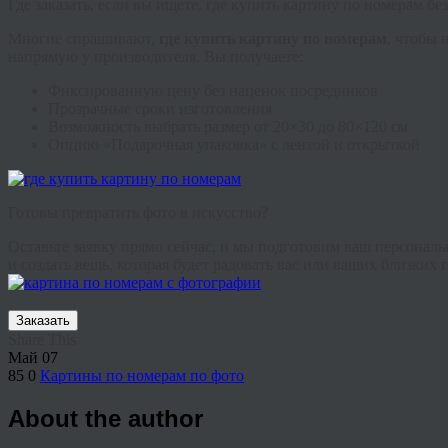
Где заказать, если вы ищете, где купить картину по номерам бе
Многие спрашивают,
где купить картину по номерам
, чтобы 
напрямую у производителя. Вы получаете:
Фиксированную цену без наценок посредников
Прозрачные сроки изготовления
Возможность выбрать размер от 20×30 до 80×120 см
Опцию «Подарочная упаковка» с лентой и открыткой
Готовы превратить фото в искусство?
Оставьте заявку прямо сейчас, и мы подготовим ваш персонал
и создать вещь, которая будет радовать вас или ваших близких 
Заказать
Share This
Май
07
85
0
Картины по номерам по фото
About the author