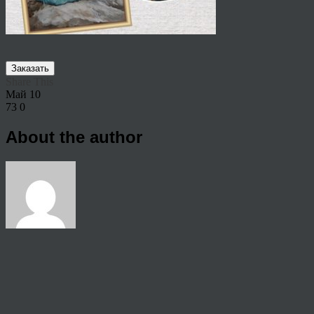
Заказать
Share This
Май
10
73
0
About the author
View all articles by anton
Post navigation
←
Картина маслом на холсте по фото