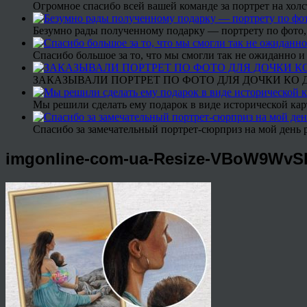
Огромное спасибо всей вашей команде за портрет на холс
Безумно рады полученному подарку — портрету по фото,
Спасибо большое за то, что мы смогли так не ожиданно
ЗАКАЗЫВАЛИ ПОРТРЕТ ПО ФОТО ДЛЯ ДОЧКИ КО ДН
Мы решили сделать ему подарок в виде исторической кар
Спасибо за замечательный портрет-сюрприз на мой день 
imgonline-com-ua-Resize-VBoW9Wv