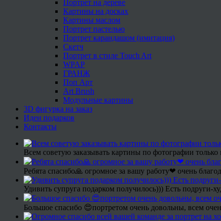
Портрет на дереве
Картины на досках
Картины маслом
Портрет пастелью
Портрет карандашом (имитация)
Скетч
Портрет в стиле Touch Art
WPAP
ГРАНЖ
Поп Арт
Art Brush
Модульные картины
3D фигурка на заказ
Идеи подарков
Контакты
Всем советую заказывать картины по фотографии только 
Ребята спасибо🙏 огромное за вашу работу❤ очень благод
Удивить супруга подарком получилось))) Есть подруги-х
Большое спасибо 😍портретом очень довольны, всем очен