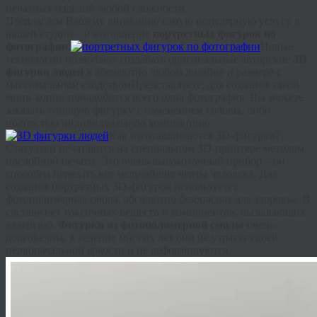
печатных изделий любой сложности.
Предлагаем Вашему вниманию самую популярную услугу в
нашей студии – изготовление
портретных фигурок по
фотографии
.
Новые
технологии позволяют создавать оригинальные авторские
3D
фигурки людей
в абсолютно любом дизайне и размере с
максимальным сходствомПредставляете, для создания такой
мини-копии понадобится всего одна фотография. Вы можете
заказать типовую фигурку с изменением головы, либо
полностью индивидуальную композицию.
Как изготавливаются 3D-фигурки?
Статуэтки печатаются на специальном 3D-принтере методом
послойной печати. Это очень высокоточный прибор – он
способен передать все мельчайшие черты человека. Для
создания портретных 3D-фигурок используется
фотополимерная смола, абсолютно безопасная для здоровья. В
составе нет токсичных веществ и компонентов, вызывающих
аллергию.
Фигурки из фотополимерной смолы
очень
долговечны, в течение многих лет они не утратят своей
первоначальной яркости и не деформируются.