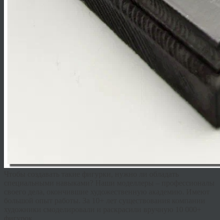
Чтобы создавать такие фигурки, нужно ли обладать
специальными навыками? Наши моделлеры – профессионалы
своего дела, окончившие художественную академию. Имеют
большой опыт работы. За 10+ лет существования компании
художники смоделировали и раскрасили вручную 10 000+
фигурок.