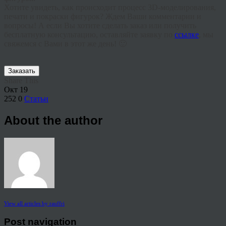
Хотите увидеть, как происходит процесс 3D-моделирования,
печати и покраски фигурок? Ждем Ваши комментарии и
вопросы! А если Вы хотите сделать заказ или получить
бесплатную консультацию, оставляйте заявку по
ссылке
, мы
свяжемся с Вами в этот же день! 🙂
Заказать
Share This
Окт
19
252
0
Статьи
About the author
View all articles by rauffri
Post navigation