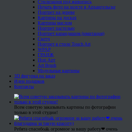
Стилизация под живопись
Печать фото на холсте в Архангельске
Портрет на дереве
Картины на досках
Картины маслом
Портрет пастелью
Портрет карандашом (имитация)
Скетч
Портрет в стиле Touch Art
WPAP
ГРАНЖ
Поп Арт
Art Brush
Модульные картины
3D фигурка на заказ
Идеи подарков
Контакты
Всем советую заказывать картины по фотографии
только в этой студии!
Ребята спасибо🙏 огромное за вашу работу❤ очень