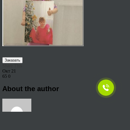
Заказать
Share This
Окт
21
65
0
About the author