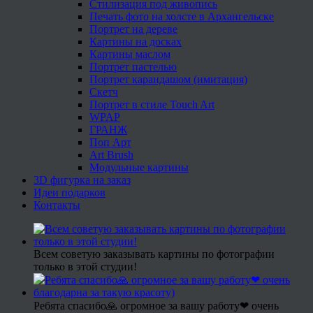
Стилизация под живопись
Печать фото на холсте в Архангельске
Портрет на дереве
Картины на досках
Картины маслом
Портрет пастелью
Портрет карандашом (имитация)
Скетч
Портрет в стиле Touch Art
WPAP
ГРАНЖ
Поп Арт
Art Brush
Модульные картины
3D фигурка на заказ
Идеи подарков
Контакты
Всем советую заказывать картины по фотографии
только в этой студии!
Ребята спасибо🙏 огромное за вашу работу❤ очень