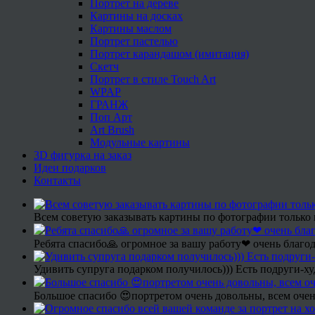
Портрет на дереве
Картины на досках
Картины маслом
Портрет пастелью
Портрет карандашом (имитация)
Скетч
Портрет в стиле Touch Art
WPAP
ГРАНЖ
Поп Арт
Art Brush
Модульные картины
3D фигурка на заказ
Идеи подарков
Контакты
Всем советую заказывать картины по фотографии только 
Ребята спасибо🙏 огромное за вашу работу❤ очень благод
Удивить супруга подарком получилось))) Есть подруги-х
Большое спасибо 😍портретом очень довольны, всем очен