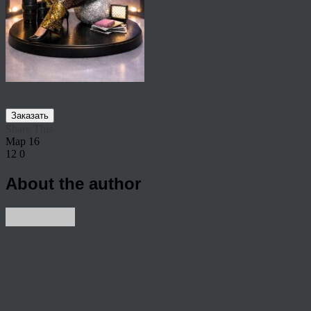
Заказать
Share This
Мар
16
12
0
About the author
View all articles by rauffri