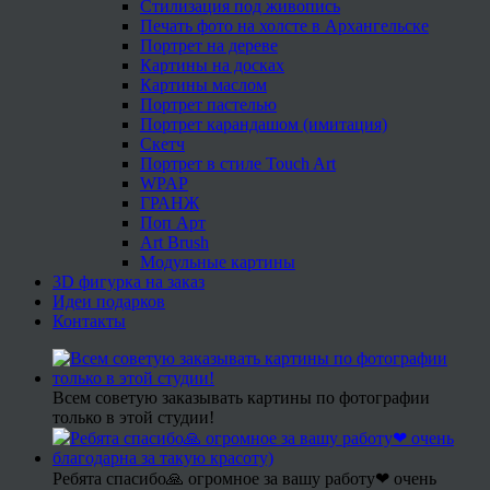
Стилизация под живопись
Печать фото на холсте в Архангельске
Портрет на дереве
Картины на досках
Картины маслом
Портрет пастелью
Портрет карандашом (имитация)
Скетч
Портрет в стиле Touch Art
WPAP
ГРАНЖ
Поп Арт
Art Brush
Модульные картины
3D фигурка на заказ
Идеи подарков
Контакты
Всем советую заказывать картины по фотографии
только в этой студии!
Ребята спасибо🙏 огромное за вашу работу❤ очень