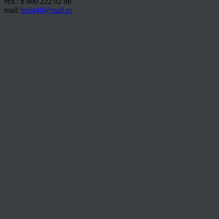
тел.: 8 800 222 02 86
mail:
holst40@mail.ru