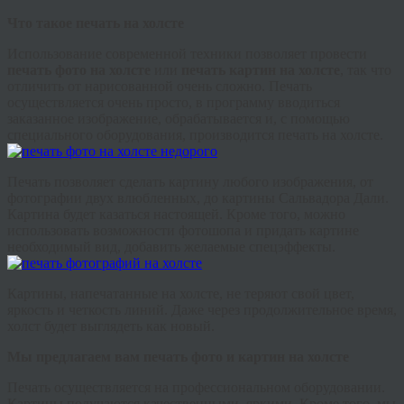
Что такое печать на холсте
Использование современной техники позволяет провести
печать фото на холсте
или
печать картин на холсте
, так что
отличить от нарисованной очень сложно. Печать
осуществляется очень просто, в программу вводиться
заказанное изображение, обрабатывается и, с помощью
специального оборудования, производится печать на холсте.
Печать позволяет сделать картину любого изображения, от
фотографии двух влюбленных, до картины Сальвадора Дали.
Картина будет казаться настоящей. Кроме того, можно
использовать возможности фотошопа и придать картине
необходимый вид, добавить желаемые спецэффекты.
Картины, напечатанные на холсте, не теряют свой цвет,
яркость и четкость линий. Даже через продолжительное время,
холст будет выглядеть как новый.
Мы предлагаем вам печать фото и картин на холсте
Печать осуществляется на профессиональном оборудовании.
Картины получаются качественными, яркими. Кроме того, мы