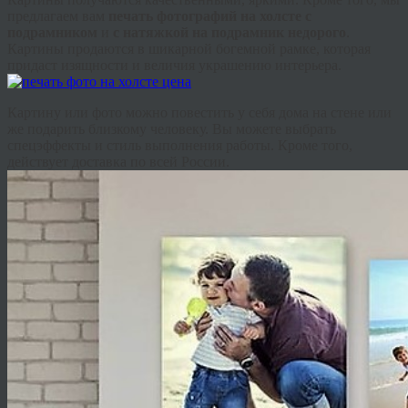
предлагаем вам
печать фотографий на холсте с
подрамником
и
с натяжкой на подрамник недорого
.
Картины продаются в шикарной богемной рамке, которая
придаст изящности и величия украшению интерьера.
Картину или фото можно повестить у себя дома на стене или
же подарить близкому человеку. Вы можете выбрать
спецэффекты и стиль выполнения работы. Кроме того,
действует доставка по всей России.