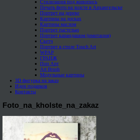
Стилизация под живопись
Печать фото на холсте в Архангельске
Портрет на дереве
Картины на досках
Картины маслом
Портрет пастелью
Портрет карандашом (имитация)
Скетч
Портрет в стиле Touch Art
WPAP
ГРАНЖ
Поп Арт
Art Brush
Модульные картины
3D фигурка на заказ
Идеи подарков
Контакты
Foto_na_kholste_na_zakaz