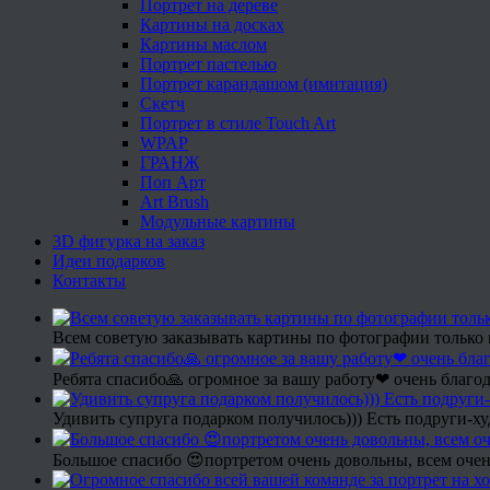
Портрет на дереве
Картины на досках
Картины маслом
Портрет пастелью
Портрет карандашом (имитация)
Скетч
Портрет в стиле Touch Art
WPAP
ГРАНЖ
Поп Арт
Art Brush
Модульные картины
3D фигурка на заказ
Идеи подарков
Контакты
Всем советую заказывать картины по фотографии только 
Ребята спасибо🙏 огромное за вашу работу❤ очень благод
Удивить супруга подарком получилось))) Есть подруги-х
Большое спасибо 😍портретом очень довольны, всем очен