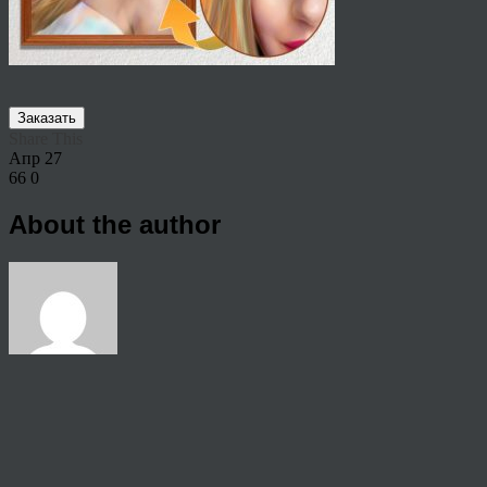
Заказать
Share This
Апр
27
66
0
About the author
View all articles by rauffri
Post navigation
←
Подарок учителю на выпускной 4 класс, 9 класс, 11 класс