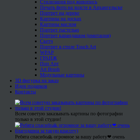
Стилизация под живопись
Печать фото на холсте в Архангельске
Портрет на дереве
Картины на досках
Картины маслом
Портрет пастелью
Портрет карандашом (имитация)
Скетч
Портрет в стиле Touch Art
WPAP
ГРАНЖ
Поп Арт
Art Brush
Модульные картины
3D фигурка на заказ
Идеи подарков
Контакты
Всем советую заказывать картины по фотографии
только в этой студии!
Ребята спасибо🙏 огромное за вашу работу❤ очень