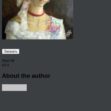
Заказать
Share This
Май
08
60
0
About the author