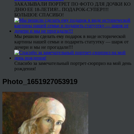
ЗАКАЗЫВАЛИ ПОРТРЕТ ПО ФОТО ДЛЯ ДОЧКИ КО
ДНЮ ЕЕ 18-ЛЕТИЯ!.. ПОДАРОК-СУПЕР!!!!
БОЛЬШОЕ СПАСИБО!
Мы решили сделать ему подарок в виде исторической
картины нашей семьи и подарить статуэтку — шарж от
дочери и мы не прогадали!!!
Спасибо за замечательный портрет-сюрприз на мой день
рождения!
Photo_1651927053919