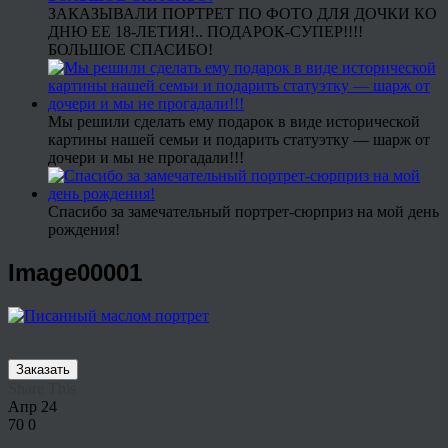
ЗАКАЗЫВАЛИ ПОРТРЕТ ПО ФОТО ДЛЯ ДОЧКИ КО
ДНЮ ЕЕ 18-ЛЕТИЯ!.. ПОДАРОК-СУПЕР!!!!
БОЛЬШОЕ СПАСИБО!
Мы решили сделать ему подарок в виде исторической
картины нашей семьи и подарить статуэтку — шарж от
дочери и мы не прогадали!!!
Спасибо за замечательный портрет-сюрприз на мой день
рождения!
Image00001
Заказать
Share This
Апр
24
70
0