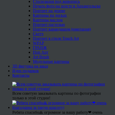
Стилизация под живопись
Печать фото на холсте в Архангельске
Портрет на дереве
Картины на досках
Картины маслом
Портрет пастелью
Портрет карандашом (имитация)
Скетч
Портрет в стиле Touch Art
WPAP
ГРАНЖ
Поп Арт
Art Brush
Модульные картины
3D фигурка на заказ
Идеи подарков
Контакты
Всем советую заказывать картины по фотографии
только в этой студии!
Ребята спасибо🙏 огромное за вашу работу❤ очень