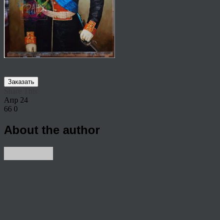
Заказать
Share This
Апр
24
66
0
About the author
View all articles by anton