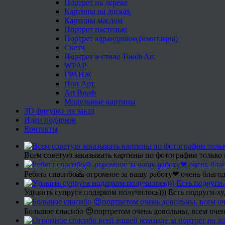
Портрет на дереве
Картины на досках
Картины маслом
Портрет пастелью
Портрет карандашом (имитация)
Скетч
Портрет в стиле Touch Art
WPAP
ГРАНЖ
Поп Арт
Art Brush
Модульные картины
3D фигурка на заказ
Идеи подарков
Контакты
Всем советую заказывать картины по фотографии только 
Ребята спасибо🙏 огромное за вашу работу❤ очень благод
Удивить супруга подарком получилось))) Есть подруги-х
Большое спасибо 😍портретом очень довольны, всем очен