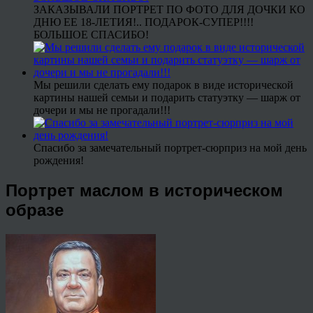
ЗАКАЗЫВАЛИ ПОРТРЕТ ПО ФОТО ДЛЯ ДОЧКИ КО
ДНЮ ЕЕ 18-ЛЕТИЯ!.. ПОДАРОК-СУПЕР!!!!
БОЛЬШОЕ СПАСИБО!
Мы решили сделать ему подарок в виде исторической
картины нашей семьи и подарить статуэтку — шарж от
дочери и мы не прогадали!!!
Спасибо за замечательный портрет-сюрприз на мой день
рождения!
Портрет маслом в историческом
образе