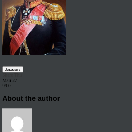
Заказать
Share This
Май
27
99
0
About the author