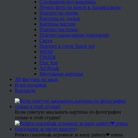
Стилизация под живопись
Печать фото на холсте в Архангельске
Портрет на дереве
Картины на досках
Картины маслом
Портрет пастелью
Портрет карандашом (имитация)
Скетч
Портрет в стиле Touch Art
WPAP
ГРАНЖ
Поп Арт
Art Brush
Модульные картины
3D фигурка на заказ
Идеи подарков
Контакты
Всем советую заказывать картины по фотографии
только в этой студии!
Ребята спасибо🙏 огромное за вашу работу❤ очень