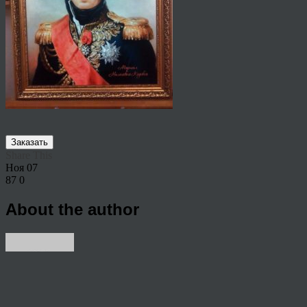
Заказать
Share This
Ноя
07
87
0
About the author