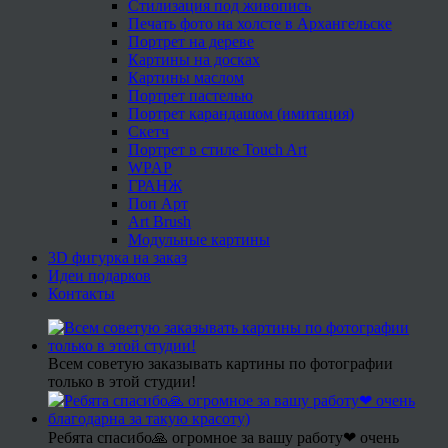
Стилизация под живопись
Печать фото на холсте в Архангельске
Портрет на дереве
Картины на досках
Картины маслом
Портрет пастелью
Портрет карандашом (имитация)
Скетч
Портрет в стиле Touch Art
WPAP
ГРАНЖ
Поп Арт
Art Brush
Модульные картины
3D фигурка на заказ
Идеи подарков
Контакты
Всем советую заказывать картины по фотографии
только в этой студии!
Ребята спасибо🙏 огромное за вашу работу❤ очень