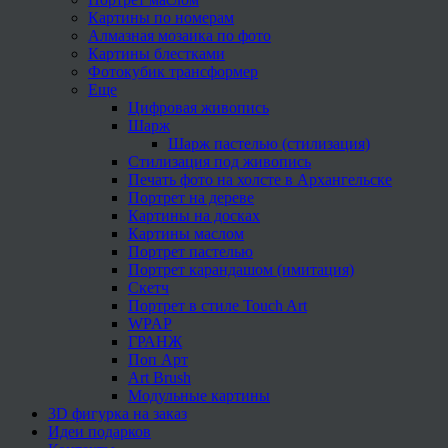
Картины по номерам
Алмазная мозаика по фото
Картины блестками
Фотокубик трансформер
Еще
Цифровая живопись
Шарж
Шарж пастелью (стилизация)
Стилизация под живопись
Печать фото на холсте в Архангельске
Портрет на дереве
Картины на досках
Картины маслом
Портрет пастелью
Портрет карандашом (имитация)
Скетч
Портрет в стиле Touch Art
WPAP
ГРАНЖ
Поп Арт
Art Brush
Модульные картины
3D фигурка на заказ
Идеи подарков