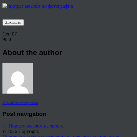
Заказать
Share This
Сен
07
96
0
About the author
View all articles by anton
Post navigation
←
Портрет маслом на холсте
© 2026 Copyright.
Пользовательское соглашение на предоставление услуг