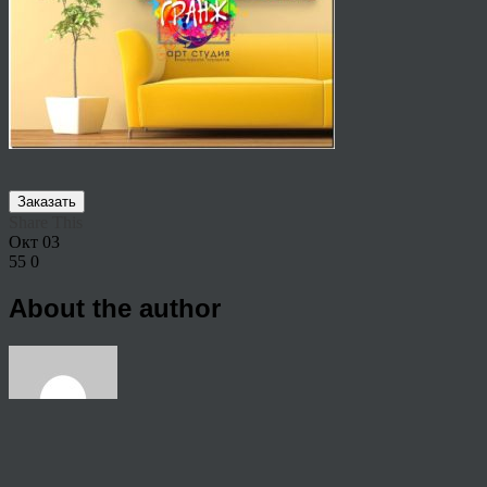
Заказать
Share This
Окт
03
55
0
About the author
View all articles by anton