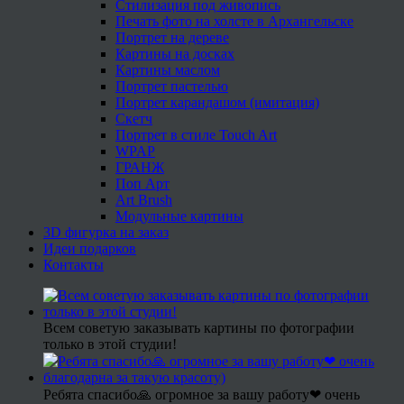
Стилизация под живопись
Печать фото на холсте в Архангельске
Портрет на дереве
Картины на досках
Картины маслом
Портрет пастелью
Портрет карандашом (имитация)
Скетч
Портрет в стиле Touch Art
WPAP
ГРАНЖ
Поп Арт
Art Brush
Модульные картины
3D фигурка на заказ
Идеи подарков
Контакты
Всем советую заказывать картины по фотографии
только в этой студии!
Ребята спасибо🙏 огромное за вашу работу❤ очень