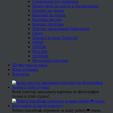
Стилизация под живопись
Печать фото на холсте в Архангельске
Портрет на дереве
Картины на досках
Картины маслом
Портрет пастелью
Портрет карандашом (имитация)
Скетч
Портрет в стиле Touch Art
WPAP
ГРАНЖ
Поп Арт
Art Brush
Модульные картины
3D фигурка на заказ
Идеи подарков
Контакты
Всем советую заказывать картины по фотографии
только в этой студии!
Ребята спасибо🙏 огромное за вашу работу❤ очень