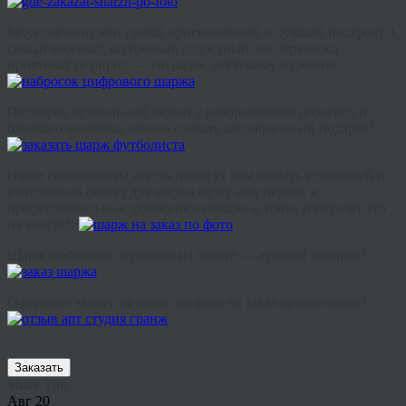
Безусловно нужен самый оригинальный и лучший подарок! А
самый веселый, шуточный, радостный, но чертовски
приятный сюрприз — это шарж любимому мужчине!
Подобрав правильный сюжет с изображением дорогого и
близкого человека, можно сделать шедевральный подарок!
Наши специалисты всегда помогут вам создать красочный и
интересный сюжет для шаржа мужу или парню, а
профессиональные художники изящно и тонко изобразят это
на холсте!!!
Шарж любимому мужчине на холсте — лучший подарок!
Оформите заявку на шарж по фото на заказ прямо сейчас!
Заказать
Share This
Авг
20