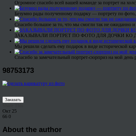
Огромное спасибо всей вашей команде за портрет на холс
Безумно рады полученному подарку — портрету по фото,
Спасибо большое за то, что мы смогли так не ожиданно
ЗАКАЗЫВАЛИ ПОРТРЕТ ПО ФОТО ДЛЯ ДОЧКИ КО ДН
Мы решили сделать ему подарок в виде исторической кар
Спасибо за замечательный портрет-сюрприз на мой день 
98753173
Заказать
Share This
Окт
25
66
0
About the author