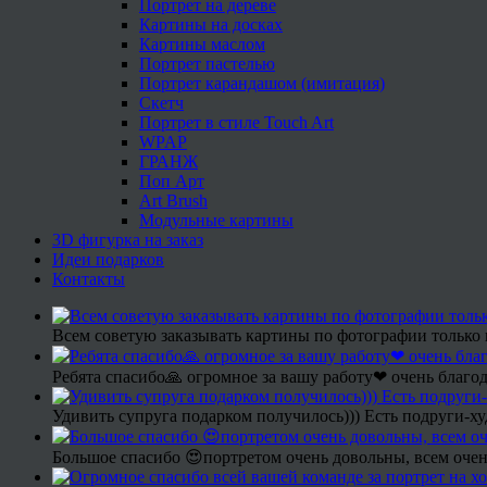
Портрет на дереве
Картины на досках
Картины маслом
Портрет пастелью
Портрет карандашом (имитация)
Скетч
Портрет в стиле Touch Art
WPAP
ГРАНЖ
Поп Арт
Art Brush
Модульные картины
3D фигурка на заказ
Идеи подарков
Контакты
Всем советую заказывать картины по фотографии только 
Ребята спасибо🙏 огромное за вашу работу❤ очень благод
Удивить супруга подарком получилось))) Есть подруги-х
Большое спасибо 😍портретом очень довольны, всем очен