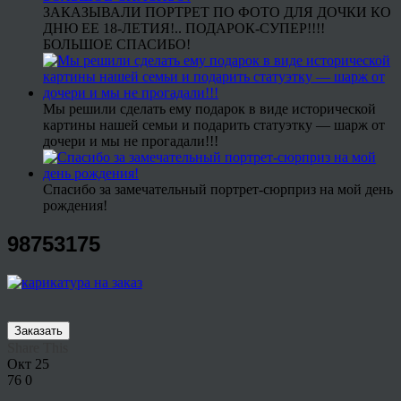
ЗАКАЗЫВАЛИ ПОРТРЕТ ПО ФОТО ДЛЯ ДОЧКИ КО
ДНЮ ЕЕ 18-ЛЕТИЯ!.. ПОДАРОК-СУПЕР!!!!
БОЛЬШОЕ СПАСИБО!
Мы решили сделать ему подарок в виде исторической
картины нашей семьи и подарить статуэтку — шарж от
дочери и мы не прогадали!!!
Спасибо за замечательный портрет-сюрприз на мой день
рождения!
98753175
Заказать
Share This
Окт
25
76
0