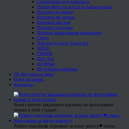
Стилизация под живопись
Печать фото на холсте в Архангельске
Портрет на дереве
Картины на досках
Картины маслом
Портрет пастелью
Портрет карандашом (имитация)
Скетч
Портрет в стиле Touch Art
WPAP
ГРАНЖ
Поп Арт
Art Brush
Модульные картины
3D фигурка на заказ
Идеи подарков
Контакты
Всем советую заказывать картины по фотографии
только в этой студии!
Ребята спасибо🙏 огромное за вашу работу❤ очень