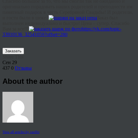
Спасибо большое за то, что мы смогли так не ожиданно и
оригинально порадовать наших родителей и преподнести им
памятный подарок в честь Серебряной Свадьбы! И родители,
и гости были в шоке.
Заказ был
выполнен индивидуально и быстро! Цена – супер. Спасибо
Вам за все!!!
https://vk.com/topic-
33910136_32541059?offset=280
Заказать
Share This
Сен
29
437
0
Отзывы
About the author
View all articles by rauffri