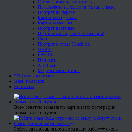
Стилизация под живопись
Печать фото на холсте в Архангельске
Портрет на дереве
Картины на досках
Картины маслом
Портрет пастелью
Портрет карандашом (имитация)
Скетч
Портрет в стиле Touch Art
WPAP
ГРАНЖ
Поп Арт
Art Brush
Модульные картины
3D фигурка на заказ
Идеи подарков
Контакты
Всем советую заказывать картины по фотографии
только в этой студии!
Ребята спасибо🙏 огромное за вашу работу❤ очень