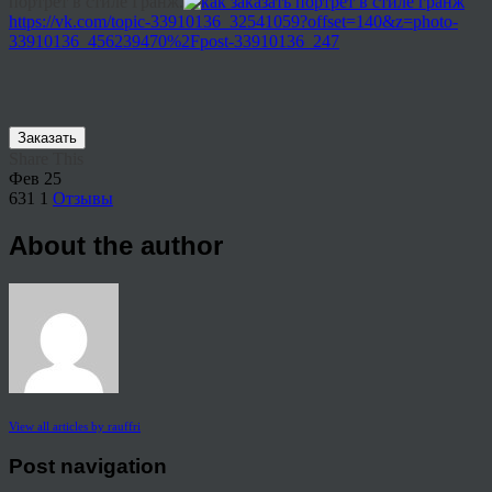
портрет в стиле Гранж.
https://vk.com/topic-33910136_32541059?offset=140&z=photo-
33910136_456239470%2Fpost-33910136_247
Заказать
Share This
Фев
25
631
1
Отзывы
About the author
View all articles by rauffri
Post navigation