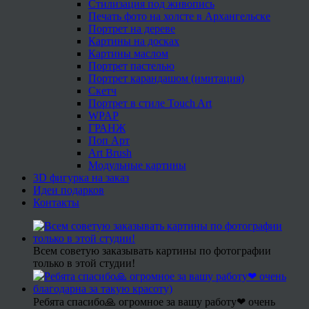
Стилизация под живопись
Печать фото на холсте в Архангельске
Портрет на дереве
Картины на досках
Картины маслом
Портрет пастелью
Портрет карандашом (имитация)
Скетч
Портрет в стиле Touch Art
WPAP
ГРАНЖ
Поп Арт
Art Brush
Модульные картины
3D фигурка на заказ
Идеи подарков
Контакты
Всем советую заказывать картины по фотографии
только в этой студии!
Ребята спасибо🙏 огромное за вашу работу❤ очень