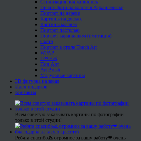
Стилизация под живопись
Печать фото на холсте в Архангельске
Портрет на дереве
Картины на досках
Картины маслом
Портрет пастелью
Портрет карандашом (имитация)
Скетч
Портрет в стиле Touch Art
WPAP
ГРАНЖ
Поп Арт
Art Brush
Модульные картины
3D фигурка на заказ
Идеи подарков
Контакты
Всем советую заказывать картины по фотографии
только в этой студии!
Ребята спасибо🙏 огромное за вашу работу❤ очень