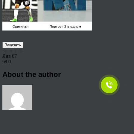
Заказать
Share This
Янв
07
69
0
About the author
View all articles by rauffri